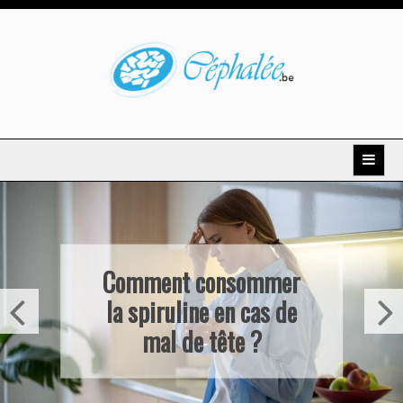
Skip
to
content
Céphalée
Comment consommer
la spiruline en cas de
mal de tête ?